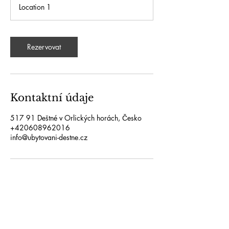
o
Location 1
Rezervovat
Kontaktní údaje
517 91 Deštné v Orlických horách, Česko
+420608962016
info@ubytovani-destne.cz
Penzion Satelit
Rodinný penzion v Deštné v Orlických horách