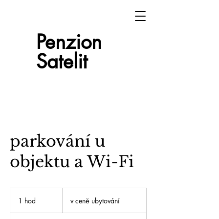
Penzion
Satelit
parkování u
objektu a Wi-Fi
v
ceně
1 hod
1
v ceně ubytování
ubytování
h