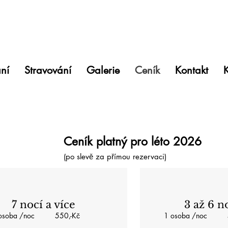
ní
Stravování
Galerie
Ceník
Kontakt
K
Ceník platný pro
léto 2026
(po slevě za přímou rezervaci)
7 nocí a více
3 až 6 n
 osoba /noc 550,-Kč
1 osoba /noc 5