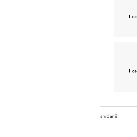
1 o
1 o
snídaně