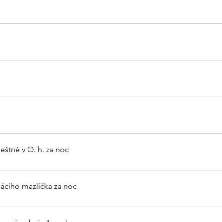
štné v O. h. za noc
ácího mazlíčka za noc