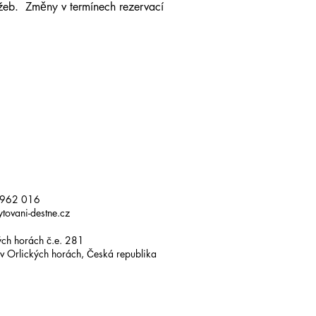
žeb. Změny v termínech rezervací
 962 016
tovani-destne.cz
ých horách č.e. 281
v Orlických horách, Česká republika