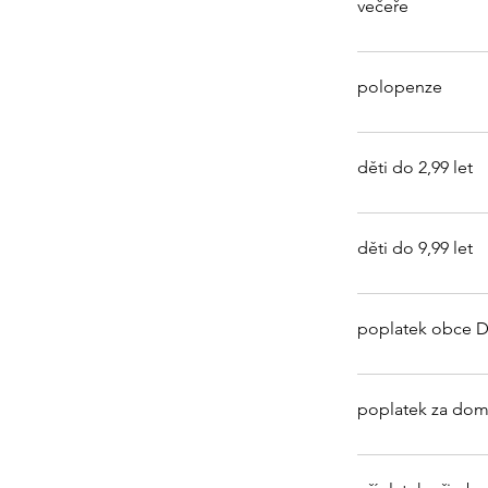
večeře
polopenze
děti do 2,99 let
děti do 9,99 let
poplatek obce De
poplatek za dom