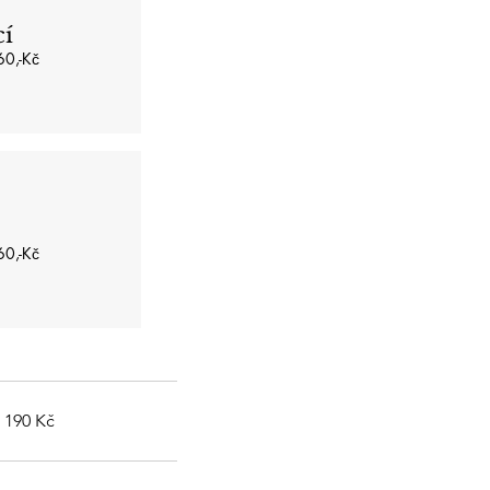
cí
0,-Kč
0,-Kč
190
190 Kč
českých
korun