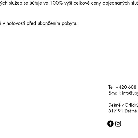
ch služeb se účtuje ve 100% výši celkové ceny objednaných slu
í v hotovosti před ukončením pobytu.
Tel: +420 608
E-mail:
info@uby
Deštné v Orlick
517 91 Deštné 