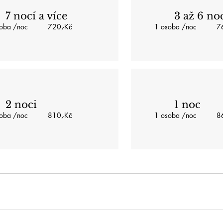
7 nocí a více
3 až 6 no
soba /noc 720,-Kč
1 osoba /noc 76
2 noci
1 noc
soba /noc 810,-Kč
1 osoba /noc 86