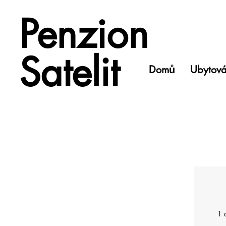
Penzion
Satelit
Domů
Ubytová
1