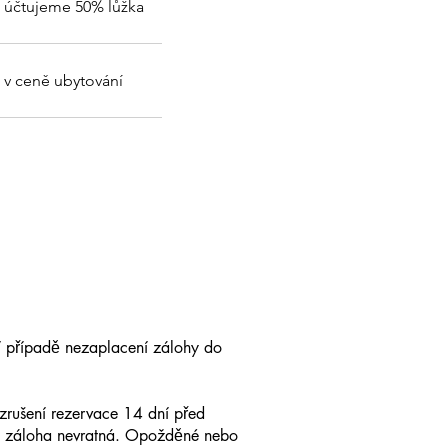
účtujeme 50% lůžka
50%
lůžka
v
v ceně ubytování
ceně
ubytování
V případě nezaplacení zálohy do
zrušení rezervace 14 dní před
je záloha nevratná. Opožděné nebo